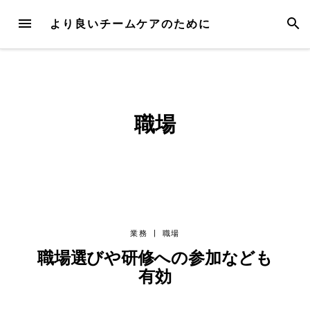
Skip
MENU
SEAR
より良いチームケアのために
to
content
職場
業務
|
職場
職場選びや研修への参加なども
有効