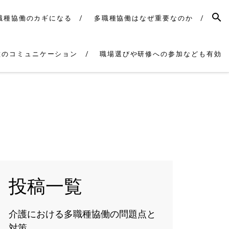
SEAR
職種協働のカギになる
多職種協働はなぜ重要なのか
種のコミュニケーション
職場選びや研修への参加なども有効
投稿一覧
介護における多職種協働の問題点と
対策