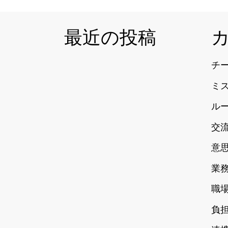
最近の投稿
チ
ミ
ル
交
意
業
職
負