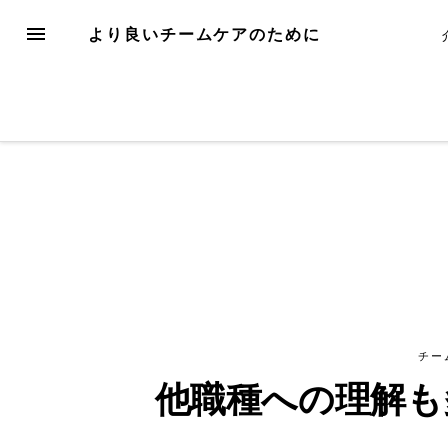
Skip
MENU
より良いチームケアのために
to
content
チー
他職種への理解も