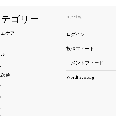
カテゴリー
メタ情報
ームケア
ログイン
ス
投稿フィード
ール
コメントフィード
流
思疎通
WordPress.org
務
場
担